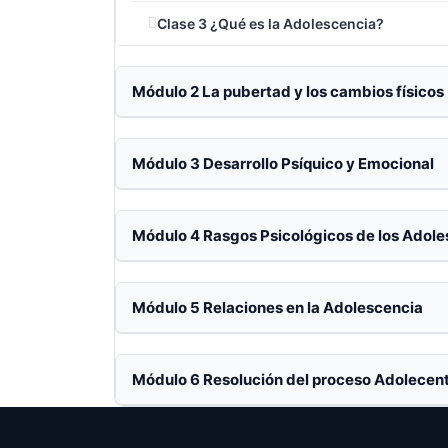
“modus operandi” se vuelva su forma de
Clase 3 ¿Qué es la Adolescencia?
Estrategias de supervivencia paren
antes de que te muerdan y de qué mane
Módulo 2 La pubertad y los cambios físicos
éxito o fracaso de tu relación actual.
Deja de sobrevivir a la adolescencia de tu 
¡Haz clic en Play y transforma el caos en c
Módulo 3 Desarrollo Psíquico y Emocional
Módulo 4 Rasgos Psicológicos de los Adol
Módulo 5 Relaciones en la Adolescencia
Módulo 6 Resolución del proceso Adolecen