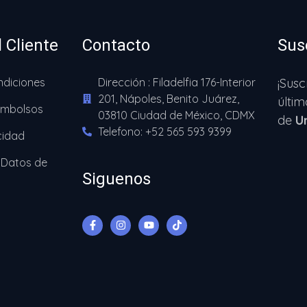
l Cliente
Contacto
Sus
ndiciones
Dirección : Filadelfia 176-Interior
¡Susc
201, Nápoles, Benito Juárez,
últim
eembolsos
03810 Ciudad de México, CDMX
de
U
Telefono: +52 565 593 9399
cidad
 Datos de
Siguenos