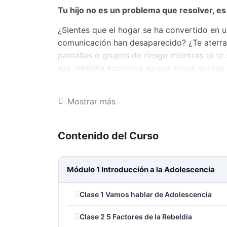
Tu hijo no es un problema que resolver, e
¿Sientes que el hogar se ha convertido en 
comunicación han desaparecido?
¿Te aterra
pantallas o grupos de riesgo mientras tú t
esa rebeldía explosiva es una etapa normal 
pasado?
En este curso descubrirá
Mostrar más
El código secreto de la rebeldía:
Lo
Contenido del Curso
desde la herencia genética hasta la “r
en su infancia.
Módulo 1 Introducción a la Adolescencia
La metamorfosis del “Hígado con p
dormir contigo por miedo y la arroganc
Clase 1 Vamos hablar de Adolescencia
El imán de la pertenencia:
La razón 
destructivas de sus amigos antes que 
Clase 2 5 Factores de la Rebeldía