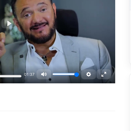
Play
01:37
Mute
Settings
Enter fulls