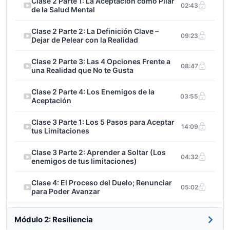
Clase 2 Parte 1: La Aceptación como Pilar
02:43
sin problemas te debilita y cómo convertir la
de la Salud Mental
adversidad en el gimnasio emocional que te hace
Clase 2 Parte 2: La Definición Clave –
invencible.
09:23
Dejar de Pelear con la Realidad
Los Saboteadores Ocultos:
Identificarás a los
Clase 2 Parte 3: Las 4 Opciones Frente a
enemigos silenciosos de tu crecimiento (desde el
08:47
una Realidad que No te Gusta
“Pobreteo” hasta la Soberbia) que te mantienen
atado al drama.
Clase 2 Parte 4: Los Enemigos de la
03:55
Aceptación
El Protocolo de Emergencia “Juan Pablo
Clase 3 Parte 1: Los 5 Pasos para Aceptar
Pescas”:
3 estrategias prácticas y contundentes
14:09
tus Limitaciones
para salir de cualquier hoyo emocional cuando la
teoría ya no es suficiente.
Clase 3 Parte 2: Aprender a Soltar (Los
04:32
enemigos de tus limitaciones)
No te quedes en la orilla viendo pasar tu vida.
Es hora
de construir tu balsa, enfrentar la corriente y
Clase 4: El Proceso del Duelo; Renunciar
05:02
para Poder Avanzar
conquistar tu paz.
Módulo 2: Resiliencia